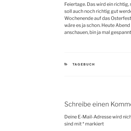
Feiertage. Das wird ein richt
soll auch noch richtig gut wer
Wochenende auf das Osterfest 
wäre es ja schon. Heute Abend
anschauen, bin ja mal gespannt
KATEGORIEN
TAGEBUCH
Schreibe einen Komm
Deine E-Mail-Adresse wird nicht
sind mit
*
markiert