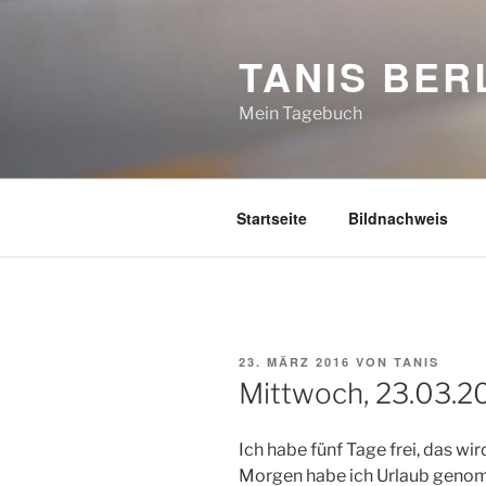
Zum
Inhalt
TANIS BER
springen
Mein Tagebuch
Startseite
Bildnachweis
VERÖFFENTLICHT
23. MÄRZ 2016
VON
TANIS
AM
Mittwoch, 23.03.2
Ich habe fünf Tage frei, das wir
Morgen habe ich Urlaub genom