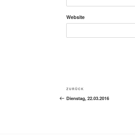
Website
Beitragsnavigation
Vorheriger
ZURÜCK
Beitrag
Dienstag, 22.03.2016