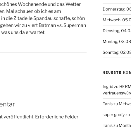
ig, schönes Wochenende und das Wetter
Donnerstag, 0
den. Mal schauen ob ich es am
in die Zitadelle Spandau schaffe, schön
Mittwoch, 05.
 gehen wir zu viert Batman vs. Superman
Dienstag, 04.
 was uns da erwartet.
Montag, 03.0
Sonntag, 02.0
NEUESTE KO
Ingrid
zu
HERME
vertrauenswür
entar
Tanis
zu
Mittw
super goofy
zu
 veröffentlicht.
Erforderliche Felder
Tanis
zu
Monta