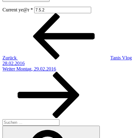
Current ye@r
*
Beitragsnavigation
Vorheriger
Beitrag
Zurück
Tanis Vlog
28.02.2016
Nächster
Weiter
Montag, 29.02.2016
Beitrag
Suchen
nach:
Suchen