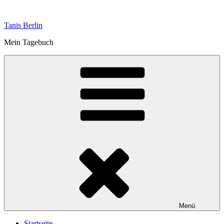
Zum
Inhalt
Tanis Berlin
springen
Mein Tagebuch
Menü
Startseite