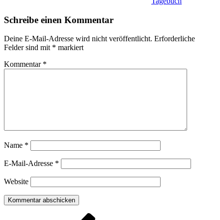
Tagebuch
Schreibe einen Kommentar
Deine E-Mail-Adresse wird nicht veröffentlicht.
Erforderliche
Felder sind mit
*
markiert
Kommentar
*
Name
*
E-Mail-Adresse
*
Website
Beitragsnavigation
Vorheriger