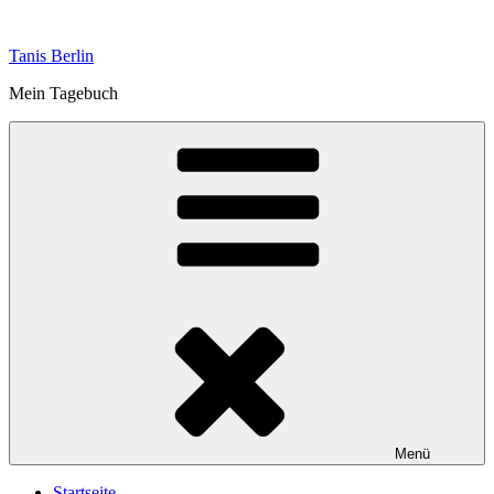
Zum
Inhalt
Tanis Berlin
springen
Mein Tagebuch
Menü
Startseite