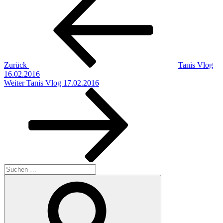
Beitrag
Zurück
Tanis Vlog
16.02.2016
Nächster
Weiter
Tanis Vlog 17.02.2016
Beitrag
Suchen
nach:
Suchen