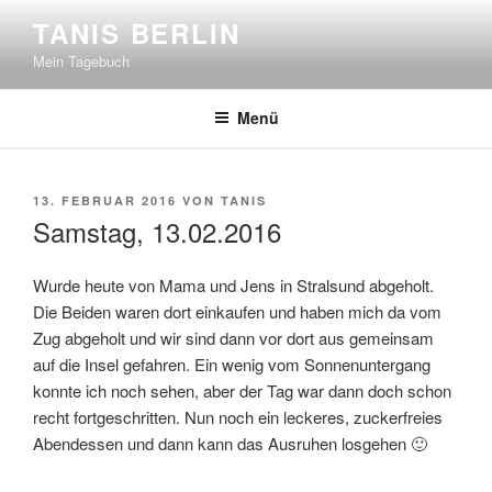
Zum
TANIS BERLIN
Inhalt
Mein Tagebuch
springen
Menü
VERÖFFENTLICHT
13. FEBRUAR 2016
VON
TANIS
AM
Samstag, 13.02.2016
Wurde heute von Mama und Jens in Stralsund abgeholt.
Die Beiden waren dort einkaufen und haben mich da vom
Zug abgeholt und wir sind dann vor dort aus gemeinsam
auf die Insel gefahren. Ein wenig vom Sonnenuntergang
konnte ich noch sehen, aber der Tag war dann doch schon
recht fortgeschritten. Nun noch ein leckeres, zuckerfreies
Abendessen und dann kann das Ausruhen losgehen 🙂