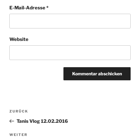
E-Mail-Adresse
*
Website
Beitragsnavigation
Vorheriger
ZURÜCK
Beitrag
Tanis Vlog 12.02.2016
Nächster
WEITER