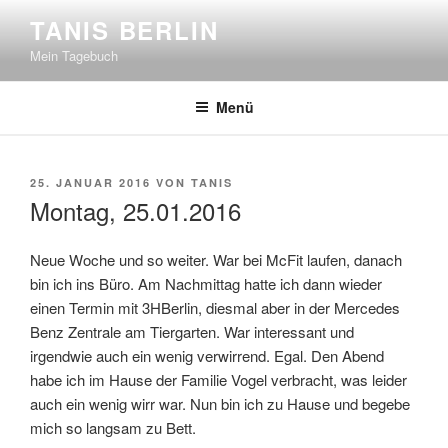
Zum
TANIS BERLIN
Inhalt
Mein Tagebuch
springen
Menü
VERÖFFENTLICHT
25. JANUAR 2016
VON
TANIS
AM
Montag, 25.01.2016
Neue Woche und so weiter. War bei McFit laufen, danach
bin ich ins Büro. Am Nachmittag hatte ich dann wieder
einen Termin mit 3HBerlin, diesmal aber in der Mercedes
Benz Zentrale am Tiergarten. War interessant und
irgendwie auch ein wenig verwirrend. Egal. Den Abend
habe ich im Hause der Familie Vogel verbracht, was leider
auch ein wenig wirr war. Nun bin ich zu Hause und begebe
mich so langsam zu Bett.