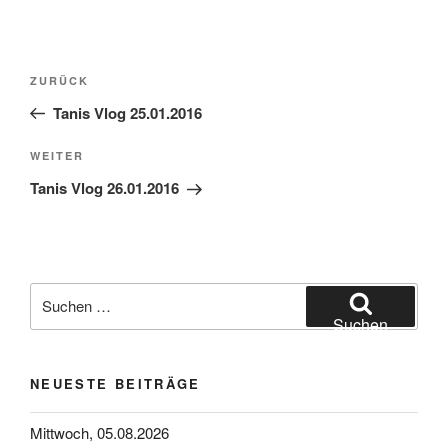
Beitragsnavigation
Vorheriger
ZURÜCK
Beitrag
Tanis Vlog 25.01.2016
Nächster
WEITER
Beitrag
Tanis Vlog 26.01.2016
Suchen
nach:
Suchen
NEUESTE BEITRÄGE
Mittwoch, 05.08.2026