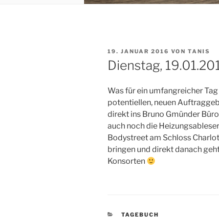
VERÖFFENTLICHT
19. JANUAR 2016
VON
TANIS
AM
Dienstag, 19.01.20
Was für ein umfangreicher Tag d
potentiellen, neuen Auftraggeb
direkt ins Bruno Gmünder Büro
auch noch die Heizungsableser
Bodystreet am Schloss Charlot
bringen und direkt danach geh
Konsorten
KATEGORIEN
TAGEBUCH