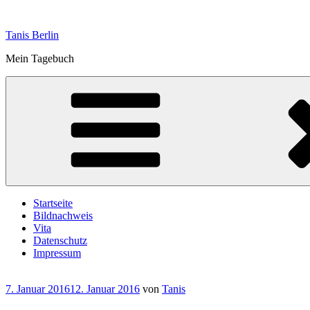
Zum
Inhalt
Tanis Berlin
springen
Mein Tagebuch
Startseite
Bildnachweis
Vita
Datenschutz
Impressum
Veröffentlicht
7. Januar 2016
12. Januar 2016
von
Tanis
am