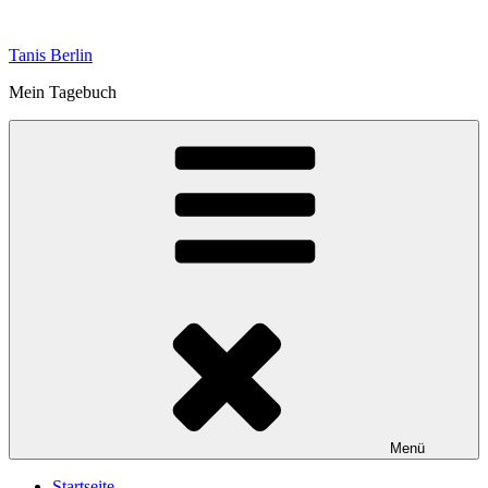
Zum
Inhalt
Tanis Berlin
springen
Mein Tagebuch
Menü
Startseite