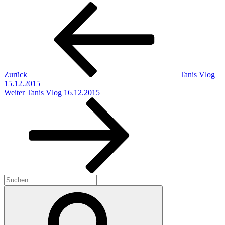
Beitragsnavigation
Vorheriger
Beitrag
Zurück
Tanis Vlog
15.12.2015
Nächster
Weiter
Tanis Vlog 16.12.2015
Beitrag
Suchen
nach:
Suchen