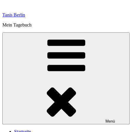
Zum
Inhalt
Tanis Berlin
springen
Mein Tagebuch
Menü
Startseite