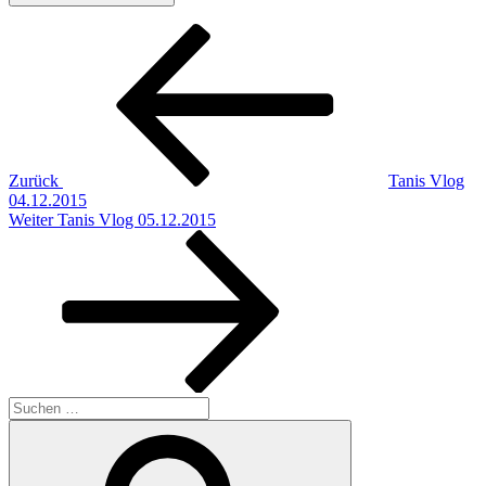
Beitragsnavigation
Vorheriger
Beitrag
Zurück
Tanis Vlog
04.12.2015
Nächster
Weiter
Tanis Vlog 05.12.2015
Beitrag
Suchen
nach:
Suchen