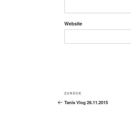
Website
Beitragsnavigation
Vorheriger
ZURÜCK
Beitrag
Tanis Vlog 26.11.2015