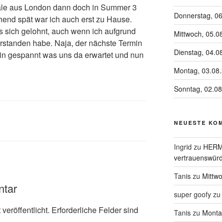
ale aus London dann doch in Summer 3
Donnerstag, 0
end spät war ich auch erst zu Hause.
s sich gelohnt, auch wenn ich aufgrund
Mittwoch, 05.0
verstanden habe. Naja, der nächste Termin
Dienstag, 04.0
bin gespannt was uns da erwartet und nun
Montag, 03.08
Sonntag, 02.0
NEUESTE KO
Ingrid
zu
HERME
vertrauenswürd
Tanis
zu
Mittw
ntar
super goofy
z
veröffentlicht.
Erforderliche Felder sind
Tanis
zu
Monta