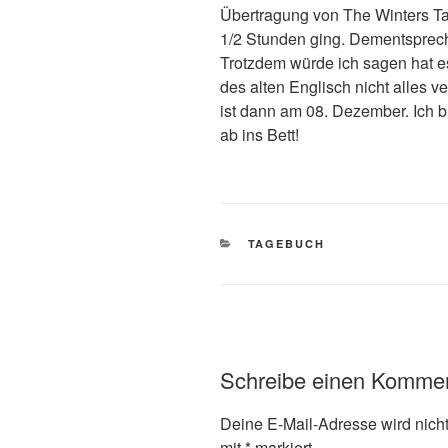
Übertragung von The Winters T
1/2 Stunden ging. Dementsprech
Trotzdem würde ich sagen hat e
des alten Englisch nicht alles 
ist dann am 08. Dezember. Ich 
ab ins Bett!
KATEGORIEN
TAGEBUCH
Schreibe einen Komme
Deine E-Mail-Adresse wird nicht 
mit
*
markiert