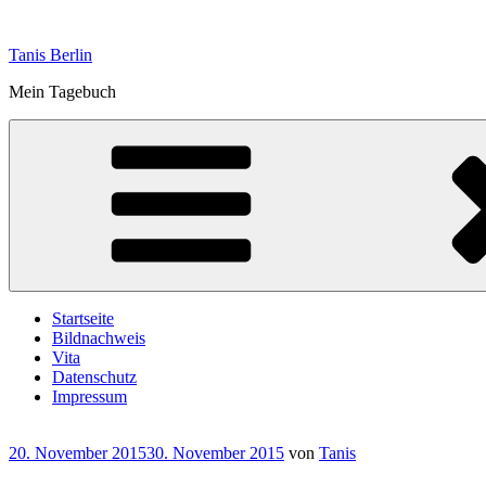
Zum
Inhalt
Tanis Berlin
springen
Mein Tagebuch
Startseite
Bildnachweis
Vita
Datenschutz
Impressum
Veröffentlicht
20. November 2015
30. November 2015
von
Tanis
am