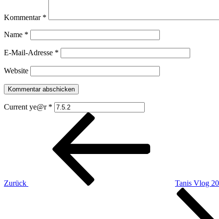
Kommentar
*
Name
*
E-Mail-Adresse
*
Website
Current ye@r
*
Beitragsnavigation
Vorheriger
Beitrag
Zurück
Tanis Vlog 20
Nächster
Beitrag