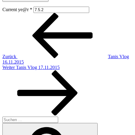
Current ye@r
*
Beitragsnavigation
Vorheriger
Beitrag
Zurück
Tanis Vlog
16.11.2015
Nächster
Weiter
Tanis Vlog 17.11.2015
Beitrag
Suchen
nach:
Suchen