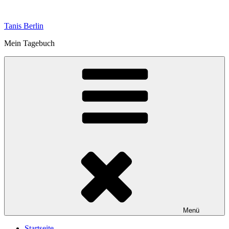
Zum
Inhalt
Tanis Berlin
springen
Mein Tagebuch
Menü
Startseite