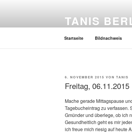
Zum
Inhalt
TANIS BER
springen
Mein Tagebuch
Startseite
Bildnachweis
VERÖFFENTLICHT
6. NOVEMBER 2015
VON
TANIS
AM
Freitag, 06.11.2015
Mache gerade Mittagspause und 
Tagebucheintrag zu verfassen. 
Gmünder und überlege, ob ich n
Gesundheitlich geht es mir jede
ich freue mich riesig auf heute