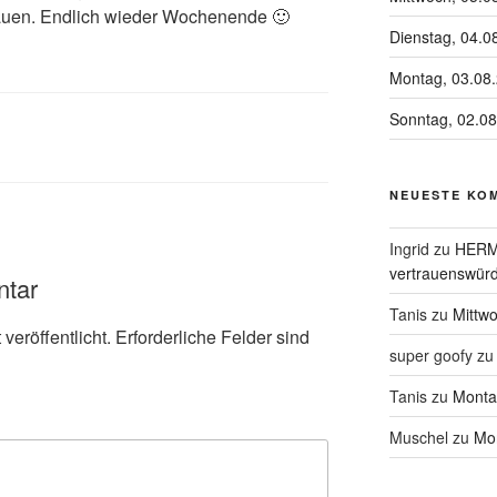
uen. Endlich wieder Wochenende 🙂
Dienstag, 04.0
Montag, 03.08
Sonntag, 02.0
NEUESTE KO
Ingrid
zu
HERME
vertrauenswürd
ntar
Tanis
zu
Mittw
veröffentlicht.
Erforderliche Felder sind
super goofy
z
Tanis
zu
Monta
Muschel
zu
Mon