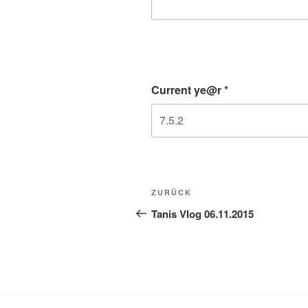
Current ye@r
*
Beitragsnavigation
Vorheriger
ZURÜCK
Beitrag
Tanis Vlog 06.11.2015