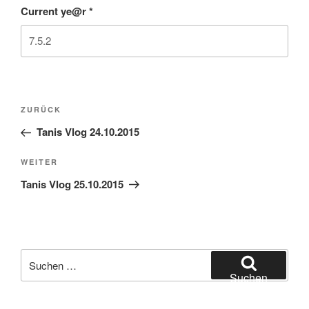
Current ye@r
*
Beitragsnavigation
Vorheriger
ZURÜCK
Beitrag
Tanis Vlog 24.10.2015
Nächster
WEITER
Beitrag
Tanis Vlog 25.10.2015
Suchen
nach:
Suchen