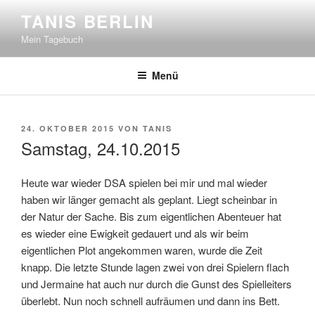
Zum
TANIS BERLIN
Inhalt
Mein Tagebuch
springen
Menü
VERÖFFENTLICHT
24. OKTOBER 2015
VON
TANIS
AM
Samstag, 24.10.2015
Heute war wieder DSA spielen bei mir und mal wieder
haben wir länger gemacht als geplant. Liegt scheinbar in
der Natur der Sache. Bis zum eigentlichen Abenteuer hat
es wieder eine Ewigkeit gedauert und als wir beim
eigentlichen Plot angekommen waren, wurde die Zeit
knapp. Die letzte Stunde lagen zwei von drei Spielern flach
und Jermaine hat auch nur durch die Gunst des Spielleiters
überlebt. Nun noch schnell aufräumen und dann ins Bett.