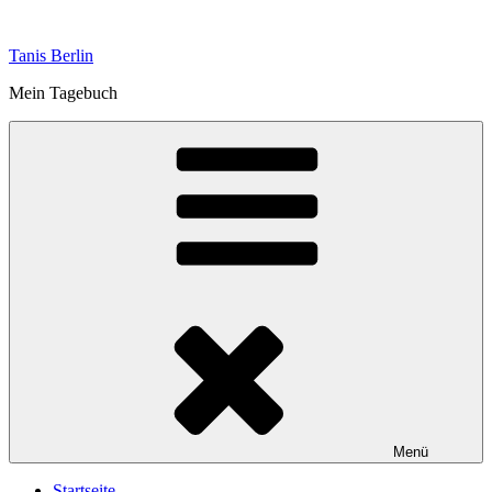
Zum
Inhalt
Tanis Berlin
springen
Mein Tagebuch
Menü
Startseite