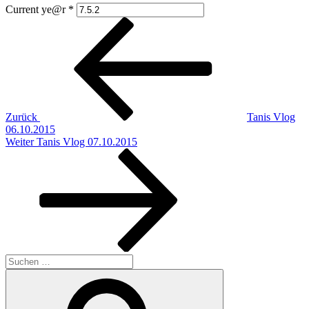
Current ye@r
*
Beitragsnavigation
Vorheriger
Beitrag
Zurück
Tanis Vlog
06.10.2015
Nächster
Weiter
Tanis Vlog 07.10.2015
Beitrag
Suchen
nach:
Suchen