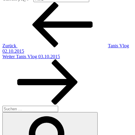
Beitragsnavigation
Vorheriger
Beitrag
Zurück
Tanis Vlog
02.10.2015
Nächster
Weiter
Tanis Vlog 03.10.2015
Beitrag
Suchen
nach:
Suchen