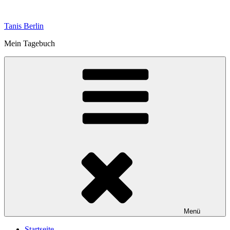
Zum
Inhalt
Tanis Berlin
springen
Mein Tagebuch
Menü
Startseite