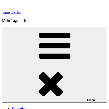
Zum
Inhalt
Tanis Berlin
springen
Mein Tagebuch
Menü
Startseite