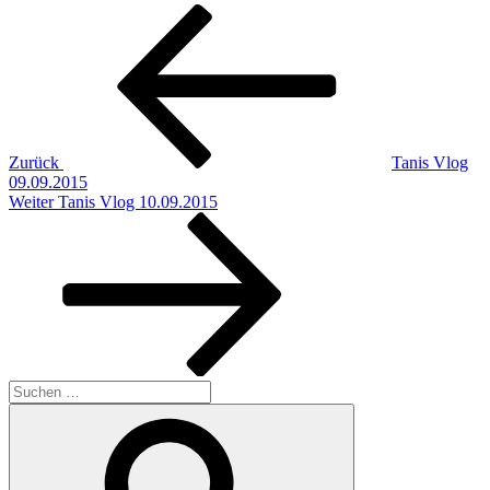
Beitragsnavigation
Vorheriger
Beitrag
Zurück
Tanis Vlog
09.09.2015
Nächster
Weiter
Tanis Vlog 10.09.2015
Beitrag
Suchen
nach:
Suchen