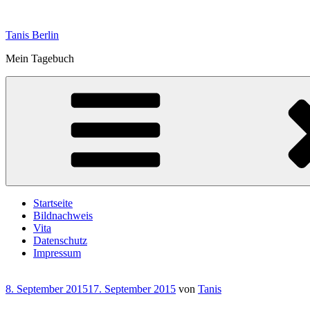
Zum
Inhalt
Tanis Berlin
springen
Mein Tagebuch
Startseite
Bildnachweis
Vita
Datenschutz
Impressum
Veröffentlicht
8. September 2015
17. September 2015
von
Tanis
am