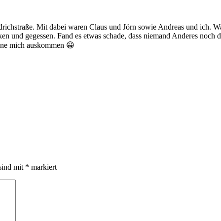
richstraße. Mit dabei waren Claus und Jörn sowie Andreas und ich. War
n und gegessen. Fand es etwas schade, dass niemand Anderes noch da w
ohne mich auskommen 😀
sind mit
*
markiert