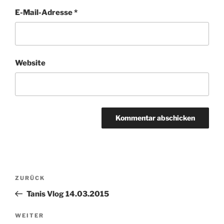
E-Mail-Adresse
*
Website
Beitragsnavigation
Vorheriger
ZURÜCK
Beitrag
Tanis Vlog 14.03.2015
Nächster
WEITER