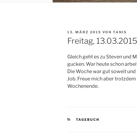
VERÖFFENTLICHT
13. MÄRZ 2015
VON
TANIS
AM
Freitag, 13.03.201
Gleich geht es zu Steven und 
gucken. War heute schon arbeit
Die Woche war gut soweit und 
Job. Freue mich aber trotzdem 
Wochenende.
KATEGORIEN
TAGEBUCH