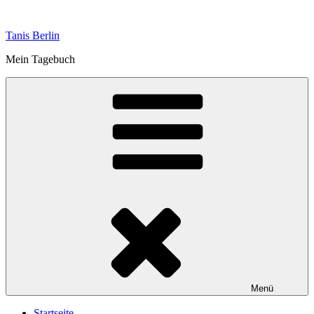
Zum
Inhalt
Tanis Berlin
springen
Mein Tagebuch
Menü
Startseite