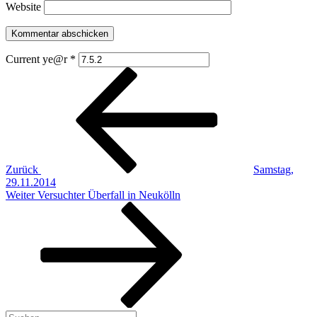
Website
Current ye@r
*
Beitragsnavigation
Vorheriger
Beitrag
Zurück
Samstag,
29.11.2014
Nächster
Weiter
Versuchter Überfall in Neukölln
Beitrag
Suchen