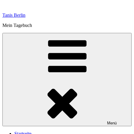
Zum
Inhalt
Tanis Berlin
springen
Mein Tagebuch
Menü
Startseite