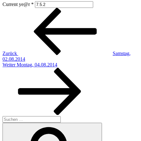
Current ye@r
*
Beitragsnavigation
Vorheriger
Beitrag
Zurück
Samstag,
02.08.2014
Nächster
Weiter
Montag, 04.08.2014
Beitrag
Suchen
nach:
Suchen