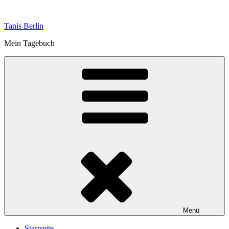
Zum
Inhalt
Tanis Berlin
springen
Mein Tagebuch
Menü
Startseite