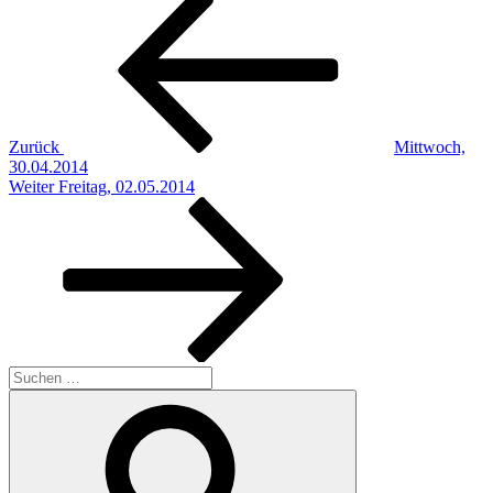
Beitragsnavigation
Beitrag
Zurück
Mittwoch,
30.04.2014
Nächster
Weiter
Freitag, 02.05.2014
Beitrag
Suchen
nach:
Suchen