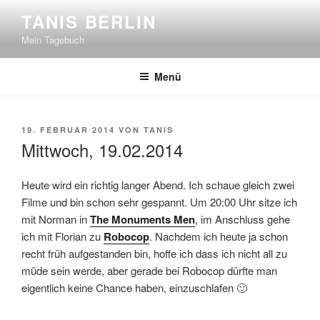
Zum
TANIS BERLIN
Inhalt
Mein Tagebuch
springen
Menü
VERÖFFENTLICHT
19. FEBRUAR 2014
VON
TANIS
AM
Mittwoch, 19.02.2014
Heute wird ein richtig langer Abend. Ich schaue gleich zwei
Filme und bin schon sehr gespannt. Um 20:00 Uhr sitze ich
mit Norman in
The Monuments Men
, im Anschluss gehe
ich mit Florian zu
Robocop
. Nachdem ich heute ja schon
recht früh aufgestanden bin, hoffe ich dass ich nicht all zu
müde sein werde, aber gerade bei Robocop dürfte man
eigentlich keine Chance haben, einzuschlafen 🙂