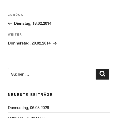
Beitragsnavigation
Vorheriger
ZURÜCK
Beitrag
Dienstag, 18.02.2014
Nächster
WEITER
Beitrag
Donnerstag, 20.02.2014
Suchen
Suche
nach:
NEUESTE BEITRÄGE
Donnerstag, 06.08.2026
Mittwoch, 05.08.2026