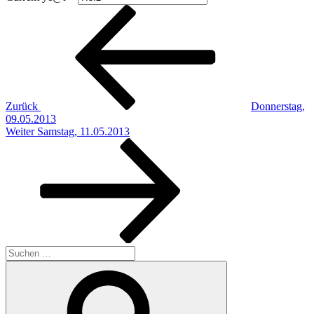
Beitragsnavigation
Vorheriger
Beitrag
Zurück
Donnerstag,
09.05.2013
Nächster
Weiter
Samstag, 11.05.2013
Beitrag
Suchen
nach:
Suchen