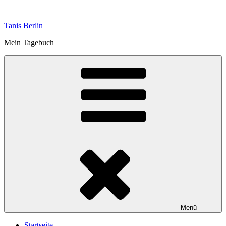
Zum
Inhalt
Tanis Berlin
springen
Mein Tagebuch
Menü
Startseite