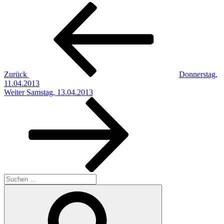
Beitragsnavigation
Vorheriger
Beitrag
Zurück
Donnerstag,
11.04.2013
Nächster
Weiter
Samstag, 13.04.2013
Beitrag
Suchen
nach:
Suchen