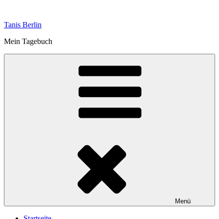
Zum
Inhalt
Tanis Berlin
springen
Mein Tagebuch
Menü
Startseite