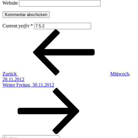
Website
Current ye@r
*
Beitragsnavigation
Vorheriger
Beitrag
Zurück
Mittwoch,
28.11.2012
Nächster
Weiter
Freitag, 30.11.2012
Beitrag
Suchen