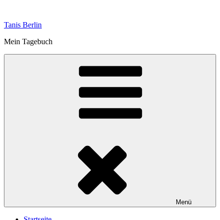
Zum
Inhalt
Tanis Berlin
springen
Mein Tagebuch
Menü
Startseite