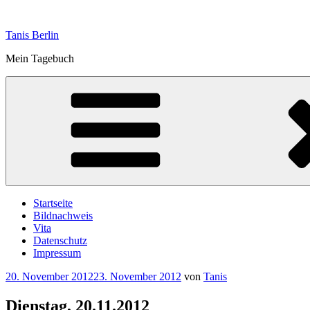
Zum
Inhalt
Tanis Berlin
springen
Mein Tagebuch
Startseite
Bildnachweis
Vita
Datenschutz
Impressum
Veröffentlicht
20. November 2012
23. November 2012
von
Tanis
am
Dienstag, 20.11.2012