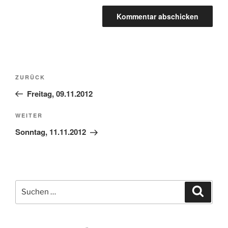
Beitragsnavigation
Vorheriger
ZURÜCK
Beitrag
Freitag, 09.11.2012
Nächster
WEITER
Beitrag
Sonntag, 11.11.2012
Suchen
Suche
nach: