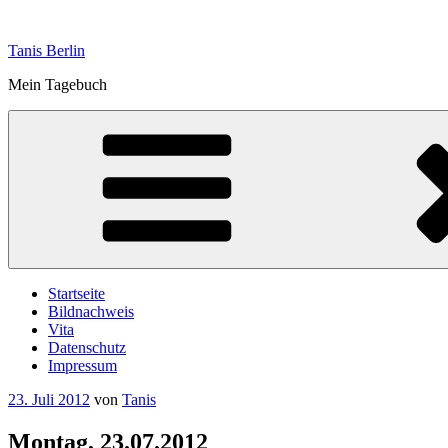
Zum
Inhalt
Tanis Berlin
springen
Mein Tagebuch
Startseite
Bildnachweis
Vita
Datenschutz
Impressum
Veröffentlicht
23. Juli 2012
von
Tanis
am
Montag, 23.07.2012