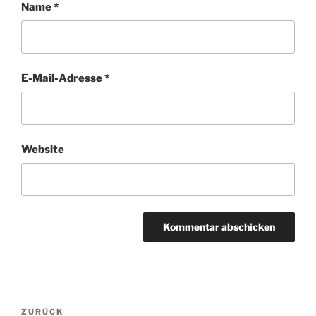
Name
*
E-Mail-Adresse
*
Website
Beitragsnavigation
Vorheriger
ZURÜCK