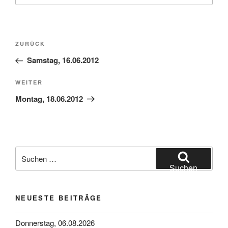
Beitragsnavigation
Vorheriger
ZURÜCK
Beitrag
Samstag, 16.06.2012
Nächster
WEITER
Beitrag
Montag, 18.06.2012
Suchen
nach:
Suchen
NEUESTE BEITRÄGE
Donnerstag, 06.08.2026