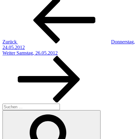
Beitragsnavigation
Beitrag
Zurück
Donnerstag,
24.05.2012
Nächster
Weiter
Samstag, 26.05.2012
Beitrag
Suchen
nach:
Suchen