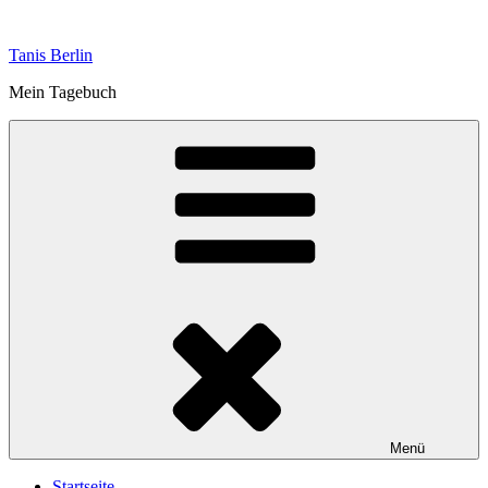
Zum
Inhalt
Tanis Berlin
springen
Mein Tagebuch
Menü
Startseite