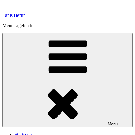
Zum
Inhalt
Tanis Berlin
springen
Mein Tagebuch
Menü
Startseite