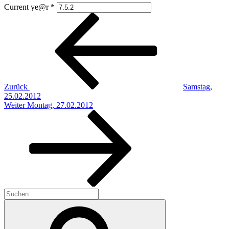
Current ye@r
*
Beitragsnavigation
Vorheriger
Beitrag
Zurück
Samstag,
25.02.2012
Nächster
Weiter
Montag, 27.02.2012
Beitrag
Suchen
nach:
Suchen