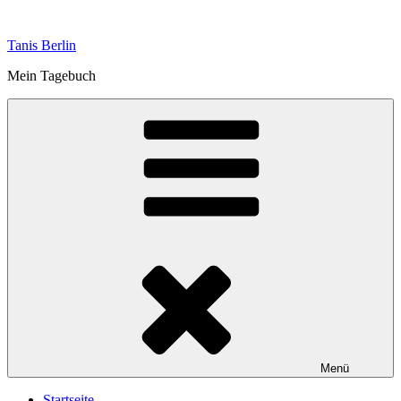
Zum
Inhalt
Tanis Berlin
springen
Mein Tagebuch
Menü
Startseite