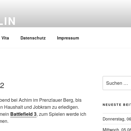
LIN
Vita
Datenschutz
Impressum
Suchen
12
nach:
bend bei Achim im Prenzlauer Berg, bis
NEUESTE BE
en Haushalt und Jobkram zu erledigen.
 mein
Battlefield 3
, zum Spielen werde ich
Donnerstag, 0
men.
Mittwoch, 05.0