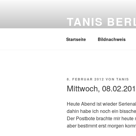
Zum
Inhalt
TANIS BER
springen
Mein Tagebuch
Startseite
Bildnachweis
VERÖFFENTLICHT
8. FEBRUAR 2012
VON
TANIS
AM
Mittwoch, 08.02.20
Heute Abend ist wieder Seriena
dahin habe ich noch ein bissch
Der Postbote brachte mir heute
aber bestimmt erst morgen kom