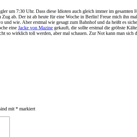
ingler um 7:30 Uhr. Dass diese Idioten auch gleich immer im gesamten H
ug ab. Der ist ab heute für eine Woche in Berlin! Freue mich ihn ma
st, wo und wie. Aber erstmal wie gesagt zum Bahnhof und da heißt es s
oche eine
Jacke von Mazine
gekauft, die sollte erstmal die gröbste Kält
cht so wirklich toll werden, aber mal schauen. Zur Not kann man sich
sind mit
*
markiert