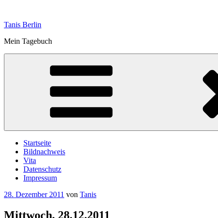
Zum
Inhalt
Tanis Berlin
springen
Mein Tagebuch
Startseite
Bildnachweis
Vita
Datenschutz
Impressum
Veröffentlicht
28. Dezember 2011
von
Tanis
am
Mittwoch, 28.12.2011