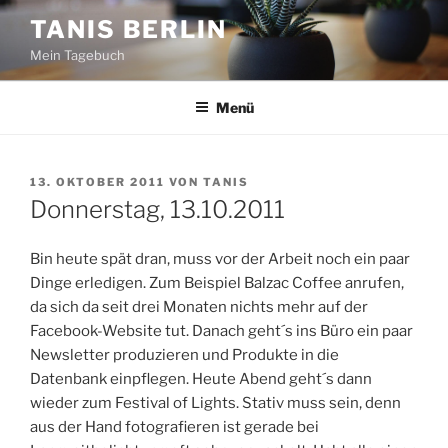
Zum
TANIS BERLIN
Inhalt
Mein Tagebuch
springen
Menü
VERÖFFENTLICHT
13. OKTOBER 2011
VON
TANIS
AM
Donnerstag, 13.10.2011
Bin heute spät dran, muss vor der Arbeit noch ein paar
Dinge erledigen. Zum Beispiel Balzac Coffee anrufen,
da sich da seit drei Monaten nichts mehr auf der
Facebook-Website tut. Danach geht´s ins Büro ein paar
Newsletter produzieren und Produkte in die
Datenbank einpflegen. Heute Abend geht´s dann
wieder zum Festival of Lights. Stativ muss sein, denn
aus der Hand fotografieren ist gerade bei