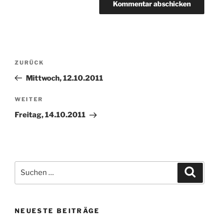
Beitragsnavigation
Vorheriger
ZURÜCK
Beitrag
Mittwoch, 12.10.2011
Nächster
WEITER
Beitrag
Freitag, 14.10.2011
Suchen
Suche
nach:
NEUESTE BEITRÄGE