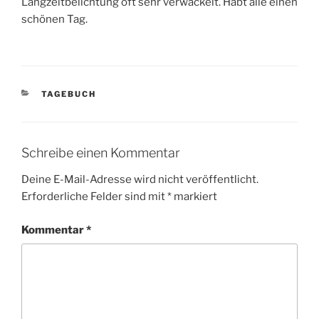
Langzeitbelichtung oft sehr verwackelt. Habt alle einen
schönen Tag.
KATEGORIEN
TAGEBUCH
Schreibe einen Kommentar
Deine E-Mail-Adresse wird nicht veröffentlicht.
Erforderliche Felder sind mit
*
markiert
Kommentar
*