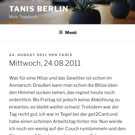
Zum
TANIS BERLIN
Inhalt
Mein Tagebuch
springen
Menü
VERÖFFENTLICHT
24. AUGUST 2011
VON
TANIS
AM
Mittwoch, 24.08.2011
Was für eine Hitze und das Gewitter ist schon im
Anmarsch. Draußen kann man schon die Blitze über
den Himmel zucken sehen, das regnet heute noch
ordentlich. Bis Freitag ist jedoch keine Abkühlung zu
erwarten, es bleibt weiter schwül. Trotzdem war der
Tag recht gut, ich war in Tegel bei der get2Card und
habe einen schönen Arbeitstag hinter mir. Nun werde
ich noch ein wenig auf der Couch rumlümmeln und den