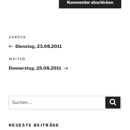
Beitragsnavigation
Vorheriger
ZURÜCK
Beitrag
Dienstag, 23.08.2011
Nächster
WEITER
Beitrag
Donnerstag, 25.08.2011
Suchen
Suche
nach:
NEUESTE BEITRÄGE