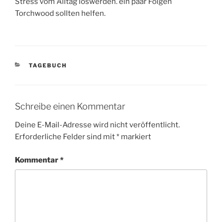
Stress vom Alltag loswerden. ein paar Folgen
Torchwood sollten helfen.
KATEGORIEN
TAGEBUCH
Schreibe einen Kommentar
Deine E-Mail-Adresse wird nicht veröffentlicht.
Erforderliche Felder sind mit
*
markiert
Kommentar
*