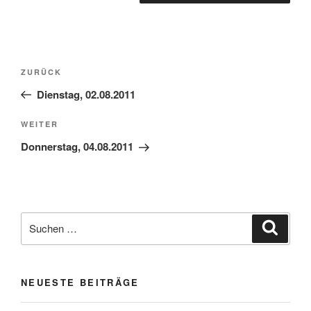
Beitragsnavigation
Vorheriger
ZURÜCK
Beitrag
Dienstag, 02.08.2011
Nächster
WEITER
Beitrag
Donnerstag, 04.08.2011
Suchen
Suche
nach:
NEUESTE BEITRÄGE