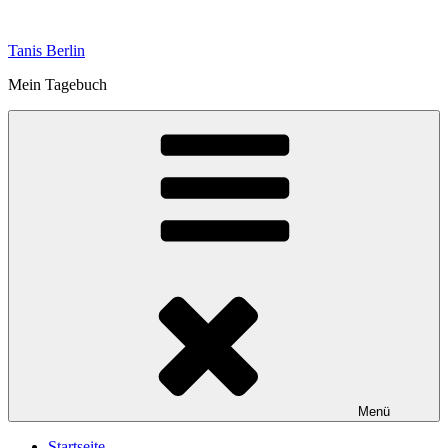
Zum
Inhalt
Tanis Berlin
springen
Mein Tagebuch
Menü
Startseite