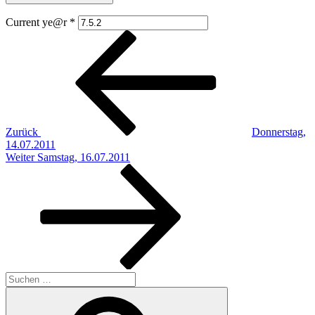
Current ye@r
*
Beitragsnavigation
Vorheriger
Beitrag
Zurück
Donnerstag,
14.07.2011
Nächster
Weiter
Samstag, 16.07.2011
Beitrag
Suchen
nach:
Suchen