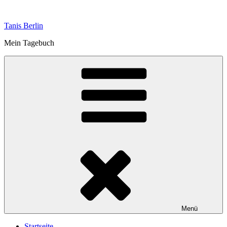
Zum
Inhalt
Tanis Berlin
springen
Mein Tagebuch
Menü
Startseite