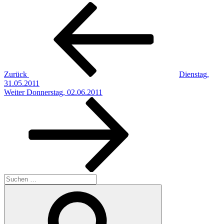
Beitragsnavigation
Vorheriger
Beitrag
Zurück
Dienstag,
31.05.2011
Nächster
Weiter
Donnerstag, 02.06.2011
Beitrag
Suchen
nach:
Suchen