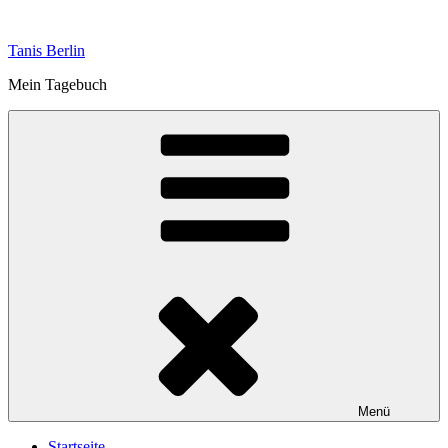
Zum
Inhalt
Tanis Berlin
springen
Mein Tagebuch
Menü
Startseite