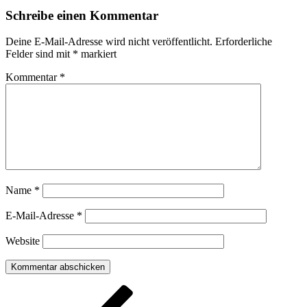
Schreibe einen Kommentar
Deine E-Mail-Adresse wird nicht veröffentlicht.
Erforderliche
Felder sind mit
*
markiert
Kommentar
*
Name
*
E-Mail-Adresse
*
Website
Beitragsnavigation
Vorheriger
Beitrag