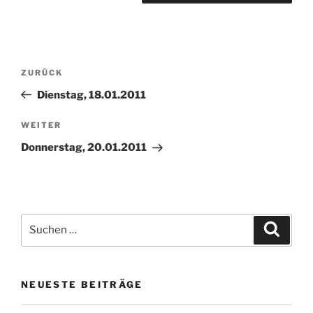
Beitragsnavigation
Vorheriger
ZURÜCK
Beitrag
Dienstag, 18.01.2011
Nächster
WEITER
Beitrag
Donnerstag, 20.01.2011
Suchen
Suche
nach:
NEUESTE BEITRÄGE