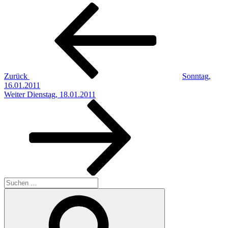
Beitragsnavigation
Vorheriger
Beitrag
Zurück
Sonntag,
16.01.2011
Nächster
Weiter
Dienstag, 18.01.2011
Beitrag
Suchen
nach:
Suchen