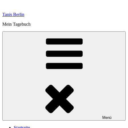
Zum
Inhalt
Tanis Berlin
springen
Mein Tagebuch
Menü
Startseite