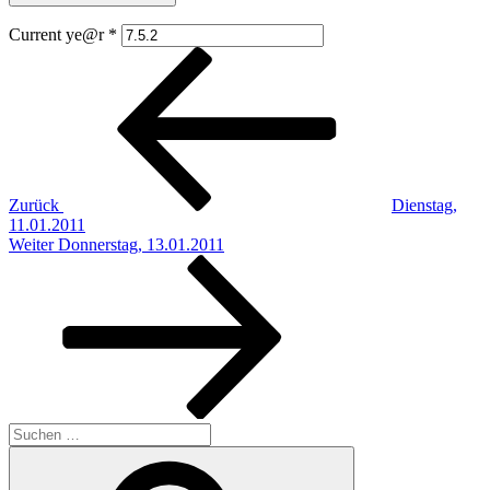
Current ye@r
*
Beitragsnavigation
Vorheriger
Beitrag
Zurück
Dienstag,
11.01.2011
Nächster
Weiter
Donnerstag, 13.01.2011
Beitrag
Suchen
nach:
Suchen