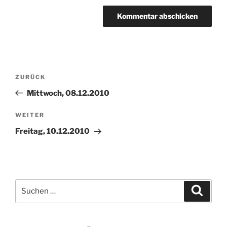
Beitragsnavigation
Vorheriger
ZURÜCK
Beitrag
Mittwoch, 08.12.2010
Nächster
WEITER
Beitrag
Freitag, 10.12.2010
Suchen
Suche
nach: