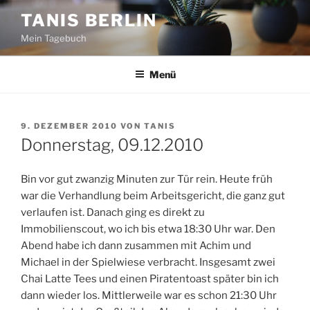
Zum
TANIS BERLIN
Inhalt
Mein Tagebuch
springen
Menü
VERÖFFENTLICHT
9. DEZEMBER 2010
VON
TANIS
AM
Donnerstag, 09.12.2010
Bin vor gut zwanzig Minuten zur Tür rein. Heute früh
war die Verhandlung beim Arbeitsgericht, die ganz gut
verlaufen ist. Danach ging es direkt zu
Immobilienscout, wo ich bis etwa 18:30 Uhr war. Den
Abend habe ich dann zusammen mit Achim und
Michael in der Spielwiese verbracht. Insgesamt zwei
Chai Latte Tees und einen Piratentoast später bin ich
dann wieder los. Mittlerweile war es schon 21:30 Uhr