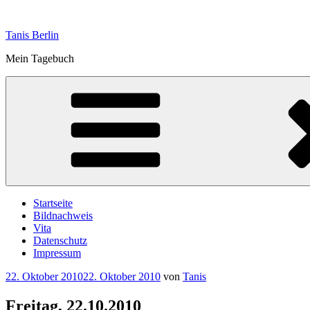
Zum
Inhalt
Tanis Berlin
springen
Mein Tagebuch
Startseite
Bildnachweis
Vita
Datenschutz
Impressum
Veröffentlicht
22. Oktober 2010
22. Oktober 2010
von
Tanis
am
Freitag, 22.10.2010