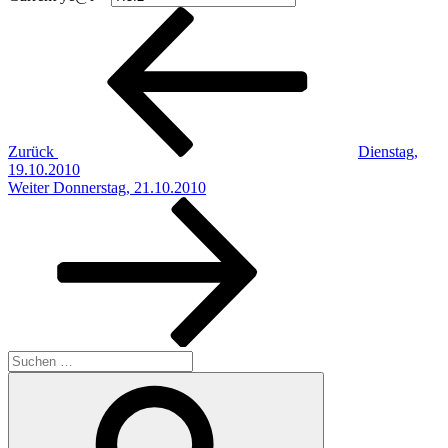
Beitragsnavigation
Vorheriger
Beitrag
Zurück
Dienstag,
19.10.2010
Nächster
Weiter
Donnerstag, 21.10.2010
Beitrag
Suchen
nach:
Suchen