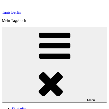
Zum
Inhalt
Tanis Berlin
springen
Mein Tagebuch
Menü
Startseite